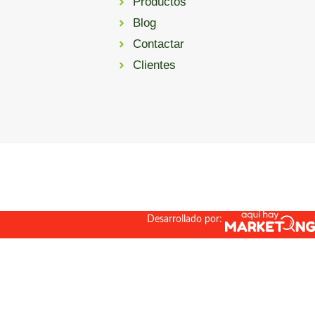
Productos
Blog
Contactar
Clientes
© 2026Avícola San Isidro
Aviso Legal
Politica de privacidad
Política de cookies
Declaración de accesibilidad
Desarrollado por: