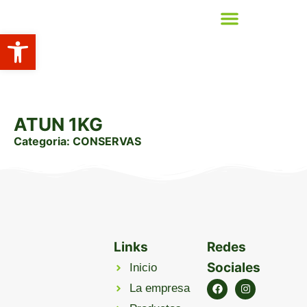
Abrir barra de herramientas
OFERTAS DE TRABAJO
ATUN 1KG
Categoria:
CONSERVAS
Links
Redes
Sociales
Inicio
La empresa